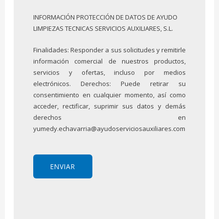
INFORMACIÓN PROTECCIÓN DE DATOS DE AYUDO
LIMPIEZAS TECNICAS SERVICIOS AUXILIARES, S.L.
Finalidades: Responder a sus solicitudes y remitirle
información comercial de nuestros productos,
servicios y ofertas, incluso por medios
electrónicos. Derechos: Puede retirar su
consentimiento en cualquier momento, así como
acceder, rectificar, suprimir sus datos y demás
derechos en
yumedy.echavarria@ayudoserviciosauxiliares.com
Al cargar el
mapa,
acepta la
ENVIAR
política de
privacidad
de Google.
Más
informació
n