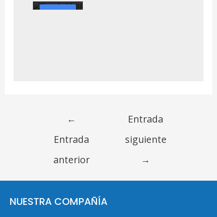
Cargar
el
mapa
Desbloquea
r Google
Maps
siempre
←
Entrada
Entrada
siguiente
anterior
→
NUESTRA COMPAÑÍA