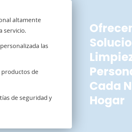
onal altamente
Ofrec
 servicio.
Soluci
personalizada las
Limpie
Person
s productos de
Cada N
Hogar
tías de seguridad y