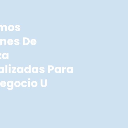
emos
ones De
za
alizadas Para
egocio U